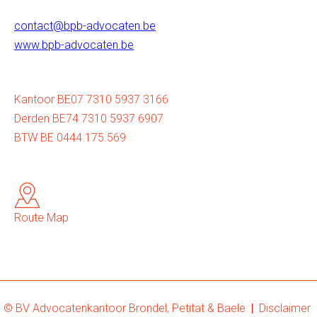
contact@bpb-advocaten.be
www.bpb-advocaten.be
Kantoor BE07 7310 5937 3166
Derden BE74 7310 5937 6907
BTW BE 0444.175.569
Route Map
© BV Advocatenkantoor Brondel, Petitat & Baele
|
Disclaimer