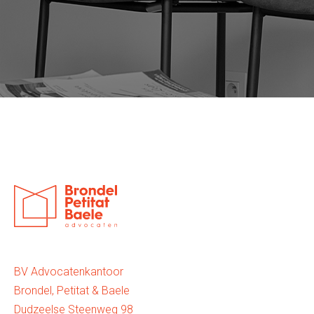
BV Advocatenkantoor
Brondel, Petitat & Baele
Dudzeelse Steenweg 98